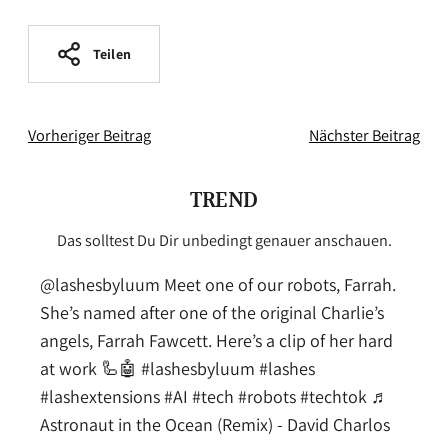
Teilen
Vorheriger Beitrag
Nächster Beitrag
TREND
Das solltest Du Dir unbedingt genauer anschauen.
@lashesbyluum
Meet one of our robots, Farrah.
She’s named after one of the original Charlie’s
angels, Farrah Fawcett. Here’s a clip of her hard
at work 🦾🤖
#lashesbyluum
#lashes
#lashextensions
#AI
#tech
#robots
#techtok
♬
Astronaut in the Ocean (Remix) - David Charlos