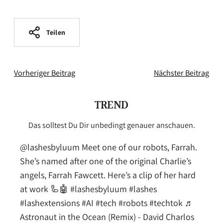
Teilen
Vorheriger Beitrag
Nächster Beitrag
TREND
Das solltest Du Dir unbedingt genauer anschauen.
@lashesbyluum
Meet one of our robots, Farrah.
She’s named after one of the original Charlie’s
angels, Farrah Fawcett. Here’s a clip of her hard
at work 🦾🤖
#lashesbyluum
#lashes
#lashextensions
#AI
#tech
#robots
#techtok
♬
Astronaut in the Ocean (Remix) - David Charlos