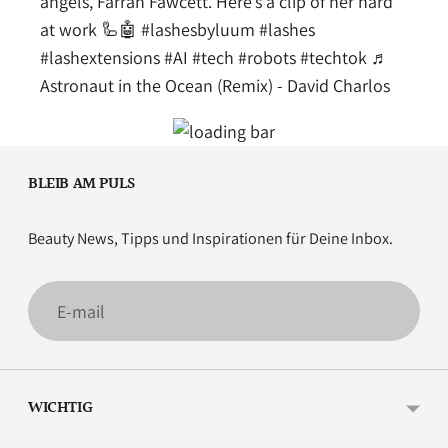
angels, Farrah Fawcett. Here’s a clip of her hard
at work 🦾🤖
#lashesbyluum
#lashes
#lashextensions
#AI
#tech
#robots
#techtok
♬
Astronaut in the Ocean (Remix) - David Charlos
BLEIB AM PULS
Beauty News, Tipps und Inspirationen für Deine Inbox.
E-
mail
WICHTIG