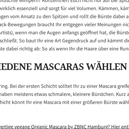
 getuschte Wimpern? Konzentriert Euch nicht nur auf die Sp
 wirklich essenziell und sorgt für viel Volumen. Kämmen, 
n vom Ansatz zu den Spitzen und rollt die Bürste dabei ab.
zack-Bewegungen braucht Ihr entgegen vieler Meinungen ni
rtists), wenn man die Augen anfangs geöffnet hat, die Bürst
chließt. So baut Ihr eine Art Gegendruck auf und kämmt di
ste dabei richtig ab: So als wenn Ihr die Haare über eine Run
IEDENE MASCARAS WÄHLEN
ng. Bei der ersten Schicht solltet Ihr zu einer Mascara grei
e haben meistens etwas schmalere, kleinere Bürstchen. Kurz
hicht könnt Ihr eine Mascara mit einer größeren Bürste wähl
ertige vegane Organic Mascara by ZBNC Hamburg? Hier ent