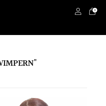
0
WIMPERN"