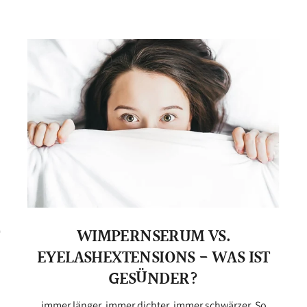
WIMPERNSERUM VS.
EYELASHEXTENSIONS - WAS IST
GESÜNDER?
immer länger, immer dichter, immer schwärzer. So