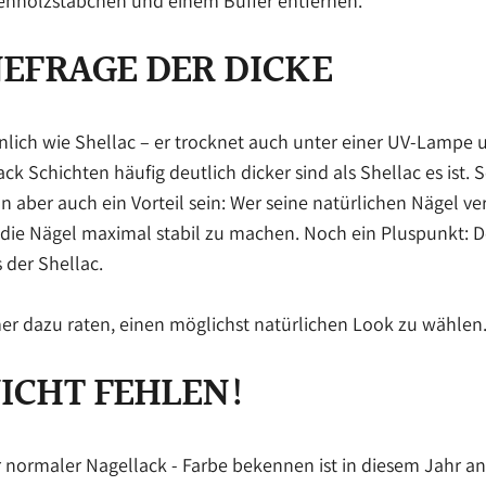
senholzstäbchen und einem Buffer entfernen.
NEFRAGE DER DICKE
hnlich wie Shellac – er trocknet auch unter einer UV-Lampe u
ack Schichten häufig deutlich dicker sind als Shellac es ist. S
nn aber auch ein Vorteil sein: Wer seine natürlichen Nägel v
 die Nägel maximal stabil zu machen. Noch ein Pluspunkt: De
 der Shellac.
er dazu raten, einen möglichst natürlichen Look zu wählen
NICHT FEHLEN!
r normaler Nagellack - Farbe bekennen ist in diesem Jahr a