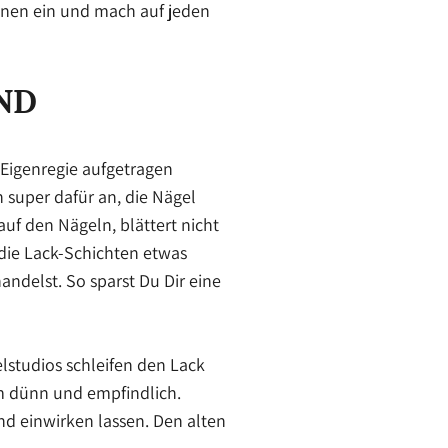
cknen ein und mach auf jeden
ND
 Eigenregie aufgetragen
 super dafür an, die Nägel
f den Nägeln, blättert nicht
h die Lack-Schichten etwas
ndelst. So sparst Du Dir eine
lstudios schleifen den Lack
em dünn und empfindlich.
nd einwirken lassen. Den alten