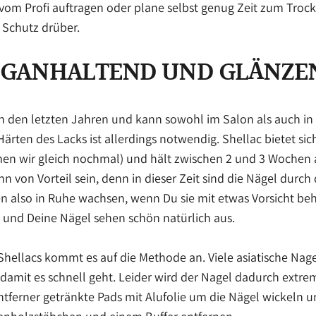
e vom Profi auftragen oder plane selbst genug Zeit zum Tro
 Schutz drüber.
NGANHALTEND UND GLÄNZE
 in den letzten Jahren und kann sowohl im Salon als auch in
ten des Lacks ist allerdings notwendig. Shellac bietet sich
en wir gleich nochmal) und hält zwischen 2 und 3 Wochen au
nn von Vorteil sein, denn in dieser Zeit sind die Nägel durc
n also in Ruhe wachsen, wenn Du sie mit etwas Vorsicht beha
 und Deine Nägel sehen schön natürlich aus.
hellacs kommt es auf die Methode an. Viele asiatische Nage
damit es schnell geht. Leider wird der Nagel dadurch extr
ntferner getränkte Pads mit Alufolie um die Nägel wickeln u