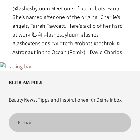
@lashesbyluum
Meet one of our robots, Farrah.
She’s named after one of the original Charlie’s
angels, Farrah Fawcett. Here’s a clip of her hard
at work 🦾🤖
#lashesbyluum
#lashes
#lashextensions
#AI
#tech
#robots
#techtok
♬
Astronaut in the Ocean (Remix) - David Charlos
BLEIB AM PULS
Beauty News, Tipps und Inspirationen für Deine Inbox.
E-
mail