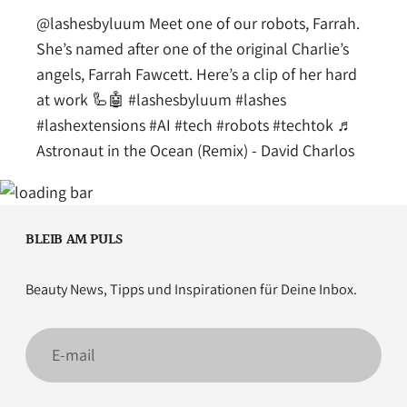
@lashesbyluum
Meet one of our robots, Farrah.
She’s named after one of the original Charlie’s
angels, Farrah Fawcett. Here’s a clip of her hard
at work 🦾🤖
#lashesbyluum
#lashes
#lashextensions
#AI
#tech
#robots
#techtok
♬
Astronaut in the Ocean (Remix) - David Charlos
BLEIB AM PULS
Beauty News, Tipps und Inspirationen für Deine Inbox.
E-
mail